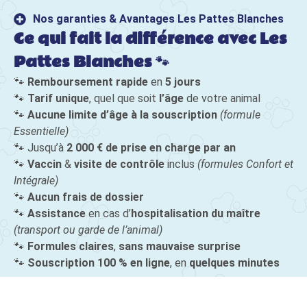
Nos garanties & Avantages Les Pattes Blanches
Ce qui fait la différence avec Les
Pattes Blanches 🐾
🐾
Remboursement
rapide
en
5
jours
🐾
Tarif
unique
,
quel
que
soit
l’âge
de
votre
animal
🐾
Aucune
limite
d’âge
à
la
souscription
(
formule
Essentielle)
🐾
Jusqu’à
2 000 €
de
prise
en
charge
par
an
🐾
Vaccin
&
visite
de
contrôle
inclus
(
formules
Confort
et
Intégrale)
🐾
Aucun
frais
de
dossier
🐾
Assistance
en
cas
d’
hospitalisation
du
maître
(
transport
ou
garde
de
l’animal)
🐾
Formules
claires
,
sans
mauvaise
surprise
🐾
Souscription 100 %
en
ligne
,
en
quelques
minutes
Faire ma demande en ligne